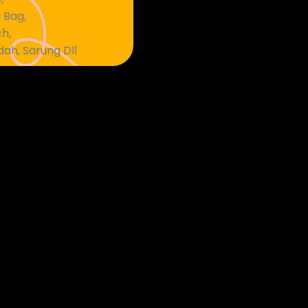
 Bag,
h,
dah, Sarung Dll