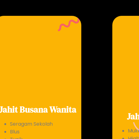
Jahit Busana Wanita
Jah
Seragam Sekolah
Muk
Blus
Hijab