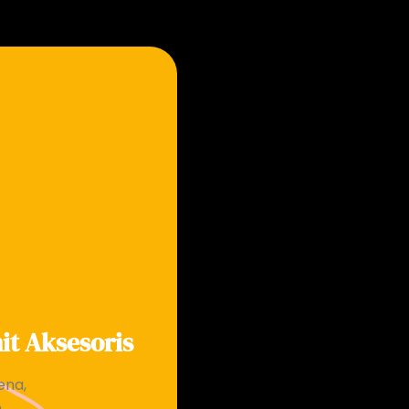
it Aksesoris
ena,
,